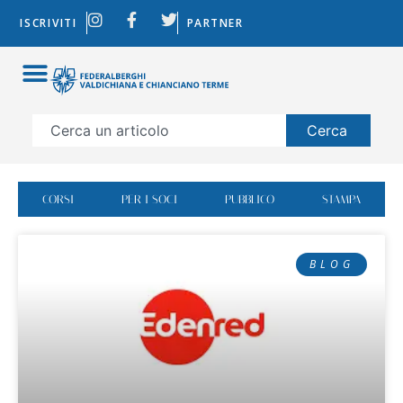
ISCRIVITI
PARTNER
Cerca
CORSI
PER I SOCI
PUBBLICO
STAMPA
BLOG