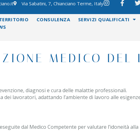
iano.it
Via Sabatini, 7, Chianciano Terme, Italy
TERRITORIO
CONSULENZA
SERVIZI QUALIFICATI
WS
ZIONE MEDICO DEL
evenzione, diagnosi e cura delle malattie professionali.
zza dei lavoratori, adattando l’ambiente di lavoro alle esigenz
 eseguite dal Medico Competente per valutare l’idoneità all