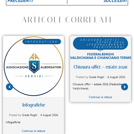
PRECEDENTI
SUCCESSIVI
ARTICOLI CORRELATI
CHIUSURA UFFICI –
INFOGRAFICHE
ESTATE 2026
(FEDERALBERGHI
VALDICHIANA)
Chiusura uffici – estate 2026
Posted by
Giada Roghi
6 August 2026
Chiusura uffici – estate 2026 (Federalberghi
Valdichiana)
Continua la lettura
Infografiche
Posted by
Giada Roghi
4 August 2026
Infografiche
Continua la lettura