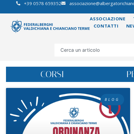
+39 0578 659352
associazione@albergatorichianc
ASSOCIAZIONE
CONTATTI
NE
CORSI
P
BLOG