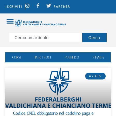
ISCRIVITI
PARTNER
Cerca
CORSI
PER I SOCI
PUBBLICO
STAMPA
BLOG
Codice CNEL obbligatorio nel cedolino paga e