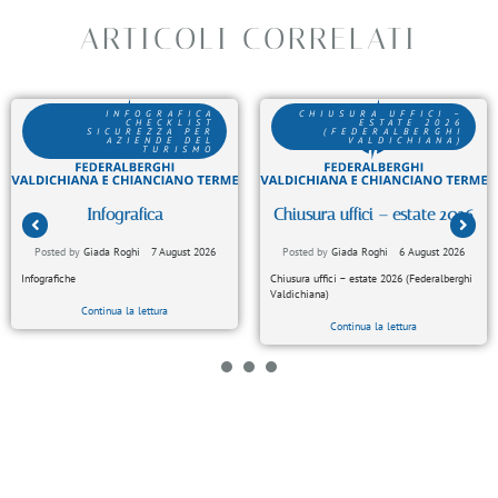
ARTICOLI CORRELATI
INFOGRAFICA
CHIUSURA UFFICI –
CHECKLIST
ESTATE 2026
SICUREZZA PER
(FEDERALBERGHI
AZIENDE DEL
VALDICHIANA)
TURISMO
Infografica
Chiusura uffici – estate 2026
Posted by
Giada Roghi
7 August 2026
Posted by
Giada Roghi
6 August 2026
Infografiche
Chiusura uffici – estate 2026 (Federalberghi
Valdichiana)
Continua la lettura
Continua la lettura
1
2
3