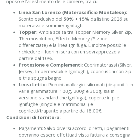
riposo e l’allestimento delle camere, tra cui:
Linea San Lorenzo (Materassificio Montalese):
Sconto esclusivo del
50% + 15%
da listino 2026 su
materassi e sommier ignifughi.
Topper:
Ampia scelta tra Topper Memory Silver Zip,
Thermosolution, Effetto Memory (5 zone
differenziate) e la linea Ignifuga. È inoltre possibile
richiedere il fuori misura con un sovrapprezzo a
partire dal 10%.
Protezione e Complementi:
Coprimaterassi (Silver,
Jersey, Impermeabili e Ignifughi), copricuscini con zip
e tris spugna bagno.
Linea Letto:
Piumini anallergici siliconati (disponibili in
varie grammature: 100g, 200g e 300g, sia in
versione standard che ignifuga), coperte in pile
ignifughe (singole e matrimoniali) e
copriletti/trapunte a partire da 18,00€.
Condizioni di fornitura:
Pagamenti: Salvo diversi accordi diretti, i pagamenti
dovranno essere effettuati vista fattura a consegna