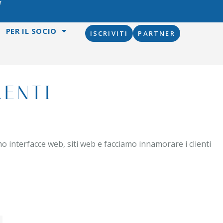
PER IL SOCIO
ISCRIVITI
PARTNER
RENTI
o interfacce web, siti web e facciamo innamorare i clienti