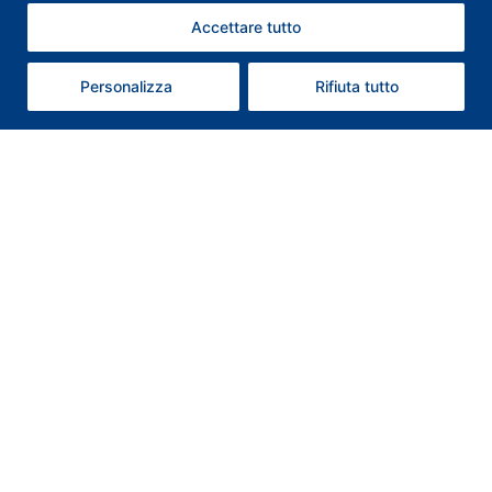
Accettare tutto
Contattaci
Personalizza
Rifiuta tutto
Contatti
T: +39 0578 659352
Whatsapp: +39 3347054941
@: associazione@albergatorichianciano.it
Codice SDI: X2PH38J
Pec: federalberghichianciano@pec.it
Appuntamento
Orari
Dal Lunedì al Venerdì dalle ore 8:00 alle ore 13:00 (Previa richiesta
appuntamento)
https://calendar.app.google/3Et8Z791DQzkRtmm9?
utm_source=chatgpt.com