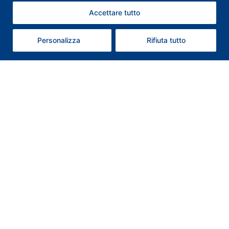
Accettare tutto
Contattaci
Personalizza
Rifiuta tutto
Contatti
T: +39 0578 659352
Whatsapp: +39 3347054941
@: associazione@albergatorichianciano.it
Codice SDI: X2PH38J
Pec: federalberghichianciano@pec.it
Appuntamento
Orari
Dal Lunedì al Venerdì dalle ore 8:00 alle ore 13:00 (Previa richiesta
appuntamento)
https://calendar.app.google/3Et8Z791DQzkRtmm9?
utm_source=chatgpt.com