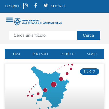
ISCRIVITI
PARTNER
Cerca
CORSI
PER I SOCI
PUBBLICO
STAMPA
BLOG